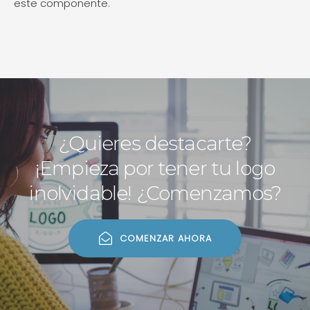
este componente.
¿Quieres destacarte?
¡Empieza por tener tu logo
inolvidable! ¿Comenzamos?
COMENZAR AHORA