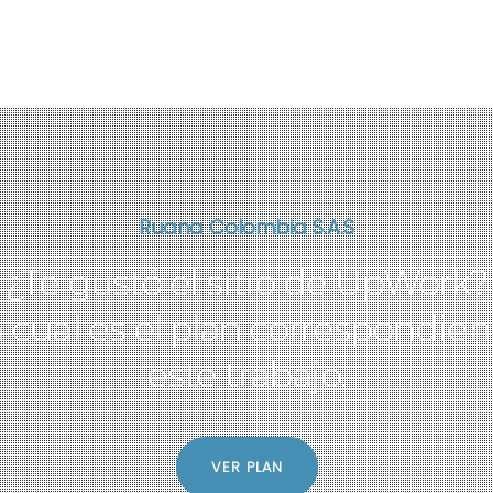
Ruana Colombia S.A.S
¿Te gustó el sitio de UpWork?
 cual es el plan correspondien
este trabajo.
VER PLAN