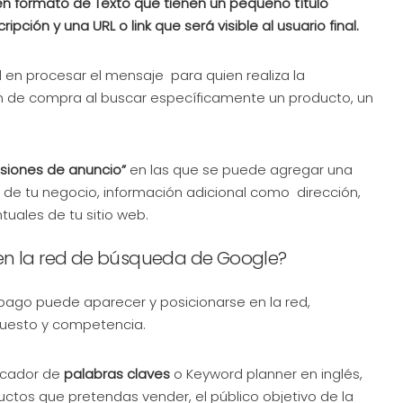
n formato de Texto que tienen un pequeño título
ción y una URL o link que será visible al usuario final.
d en procesar el mensaje para quien realiza la
n de compra al buscar específicamente un producto, un
nsiones de anuncio”
en las que se puede agregar una
 de tu negocio, información adicional como dirección,
uales de tu sitio web.
en la red de búsqueda de Google?
o pago puede aparecer y posicionarse en la red,
puesto y competencia.
icador de
palabras claves
o Keyword planner en inglés,
uctos que pretendas vender, el público objetivo de la