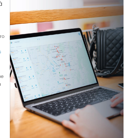
á
ro
s
ue
u