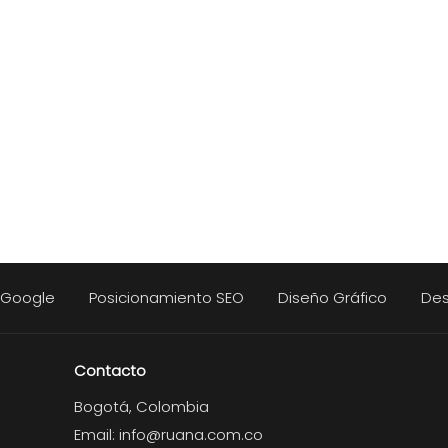
n Google
Posicionamiento SEO
Diseño Gráfico
Des
Contacto
Bogotá, Colombia
Email:
info@ruana.com.co