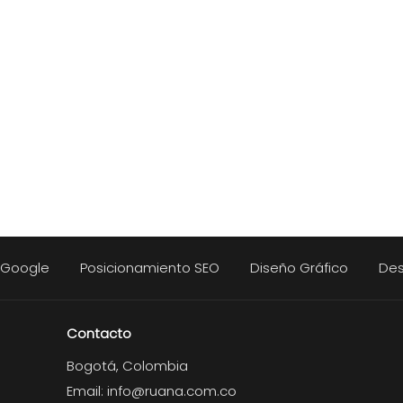
n Google
Posicionamiento SEO
Diseño Gráfico
Des
Contacto
Bogotá, Colombia
Email:
info@ruana.com.co